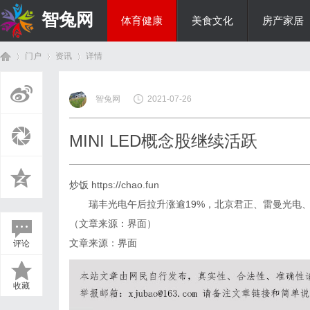
智兔网
体育健康
美食文化
房产家居
门户
资讯
详情
国际资讯
智兔网
2021-07-26
首
›
›
›
MINI LED概念股继续活跃
炒饭
https://chao.fun
瑞丰光电午后拉升涨逾19%，北京君正、雷曼光电、
（文章来源：界面）
文章来源：界面
评论
页
收藏