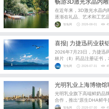
畅游3D激光水晶内
惠，兼顾高专业度与高性价比
在近年来，3D激光水晶
逐渐在礼品、艺术和工艺
品质的消费者，选择一家性
智兔网
2026-08-01
4
要。尤其是在浙江省，作
秀的设备制造商。那么，
喜报| 力捷迅药业获
入分析市场上各大品牌的特
2026年7月23日，力
林片（Ⅱ）药品注册证书，
质碳酸镁22mg，甘羟铝11
智兔网
2026-07-31
4
2026S02608）。铝
病的抗血小板聚集药物。
光明乳业上海博物馆
基础上科学配伍重质...
光明乳业旗下高端鲜奶品牌
合作，推出“原生DHA鲜
《写生花蝶图卷》为瓶身
智兔网
2026-07-30
4