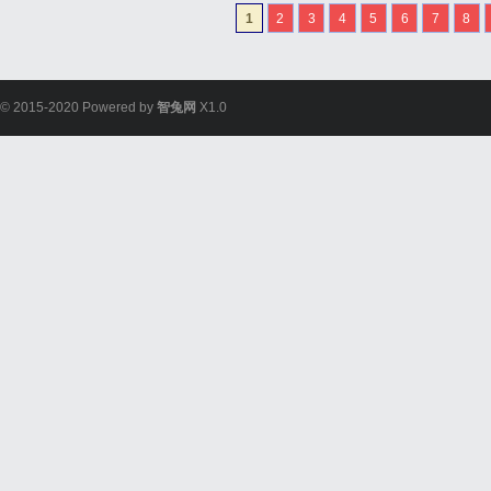
挺开朗一人，现在变得特
1
2
3
4
5
6
7
8
工作压力大，带他看了不少地
© 2015-2020 Powered by
智兔网
X1.0