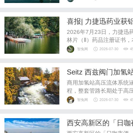
科技巧妙融合，旨在为青
鲜奶新选择。此次跨界合
喜报| 力捷迅药业获
品回应品质生活需求的又一
2026年7月23日，力
林片（Ⅱ）药品注册证书，
质碳酸镁22mg，甘羟铝11
智兔网
2026-07-30
4
2026S02608）。铝
病的抗血小板聚集药物。
Seitz 西兹阀门
基础上科学配伍重质...
控标准
商用加氢站高压流体系统
程，整套管路长期处于高
专属的设备准入与安全管
智兔网
2026-07-30
4
力、密封性能与时序逻辑
化、规范化运营。普通工
西安高新区的「日咖
期运行易出现气密衰减、结
容纳温柔