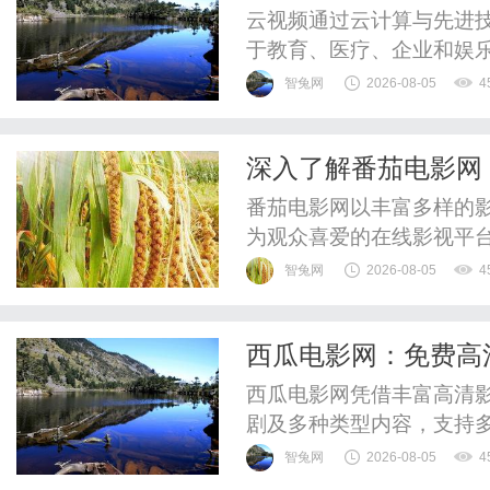
云视频通过云计算与先进
于教育、医疗、企业和娱
智兔网
2026-08-05
4
深入了解番茄电影网
展前景
番茄电影网以丰富多样的
为观众喜爱的在线影视平
智兔网
2026-08-05
4
西瓜电影网：免费高
西瓜电影网凭借丰富高清
剧及多种类型内容，支持
智兔网
2026-08-05
4