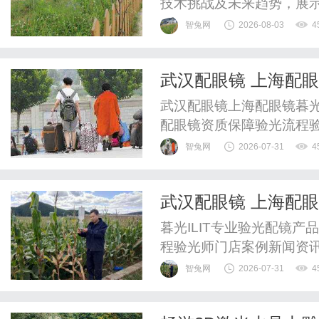
技术挑战及未来趋势，展
智兔网
2026-08-03
4
武汉配眼镜 上海配
武汉配眼镜上海配眼镜暮光
配眼镜资质保障验光流程
WUHAN&SHANGHAIOP
智兔网
2026-07-31
4
验光配镜的写字楼眼镜店
整验光、正品镜片、透明价
武汉配眼镜 上海配
惠，兼顾高专业度与高性价比
暮光ILIT专业验光配镜
程验光师门店案例新闻资
WUHAN&SHANGHAIOP
智兔网
2026-07-31
4
验光配镜的写字楼眼镜店
整验光、正品镜片、透明价