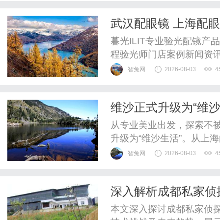
武汉配眼镜 上海配
暮光ILIT专业验光配镜
程验光师门店案例新闻资
WUHAN&SHANGHAIOP
智兔网
2026-08-03
4
验光配镜的写字楼眼镜店
整验光、正品镜片、透明价
维沙正式升级为“维
惠，兼顾高专业度与高性价比
从专业美业出发，探索不被
升级为“维沙生活”。从上
展，维沙现已形成覆盖专业
智兔网
2026-08-03
4
疗美容、精油产品等领域
品、人才、供应链及数字
深入解析成都私家侦
花园、咖啡等更丰富的生活业
本文深入探讨成都私家侦