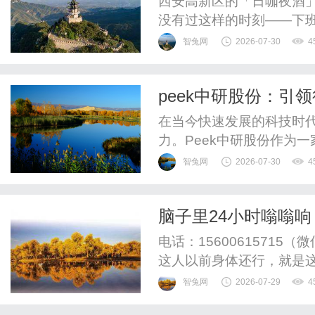
西安高新区的「日咖夜酒
没有过这样的时刻——下班
夜店的喧嚣？想找个地方
智兔网
2026-07-30
4
境不够体面？周末想约三
又缺了点氛围感？在西安高
peek中研股份：引
是你还没发现。樽Club，
在当今快速发展的科技时
力。Peek中研股份作为
借其强大的研发能力和市
智兔网
2026-07-30
4
入探讨Peek中研股份的
帮助读者全面了解这一引领
脑子里24小时嗡嗡响
研股份成立于2000年，总部
方子补上去，声音自
电话：1560061571
这人以前身体还行，就是
耳鸣，而是一种沉闷的、持
智兔网
2026-07-29
4
觉得这声音像是有个开关