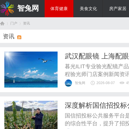
智兔网
体育健康
美食文化
房产家居
门户
资讯
国际资讯
资讯
首
›
›
武汉配眼镜 上海配
暮光ILIT专业验光配镜
程验光师门店案例新闻资
WUHAN&SHANGHAIOP
智兔网
2026-08-07
4
验光配镜的写字楼眼镜店
整验光、正品镜片、透明价
深度解析国信招投标
惠，兼顾高专业度与高性价比
页
国信招投标公共服务平台
的综合性平台，提升了招