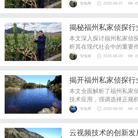
智兔网
2026-08-07
4
揭秘福州私家侦探行
本文深入探讨福州私家侦
析其在现代社会中的重要
智兔网
2026-08-05
4
揭开福州私家侦探行
析
本文全面解析了福州私家
技术应用，强调选择正规
求。
智兔网
2026-08-05
4
云视频技术的创新发