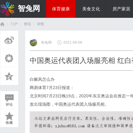
智兔网
体育健康
美食文化
房产家居
门户
资讯
详情
国际资讯
智兔网
2021-08-08
首
›
›
›
中国奥运代表团入场服亮相 红
白癜风怎么办
网易体育7月23日报道：
北京时间7月23日晚19点，2020年东京奥运会在推
发出现场图，中国奥运代表团入场服亮相。
评论
页
收藏