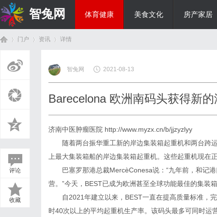
智兔网
体育健康
美食文化
房产家居
门户
资讯
详情
国际资讯
智兔网
2021-08-13
首
›
›
›
Barecelona 欧洲南码头获得新
济南中医肿瘤医院
http://www.myzx.cn/b/jjzyzlyy
随着两台振华重工新的岸边集装箱起重机和两台跨运车
上最大集装箱船的岸边集装箱起重机。这些起重机现在
巴塞罗那港总裁MercèConesa说：“九年前，和记
评论
页
营。”今天，BEST已成为欧洲甚至全球功能最佳的集装
自2021年建立以来，BEST一直在提高质量标准，完
收藏
时40次以上的平均起重机生产率。该码头最多可同时运营三艘