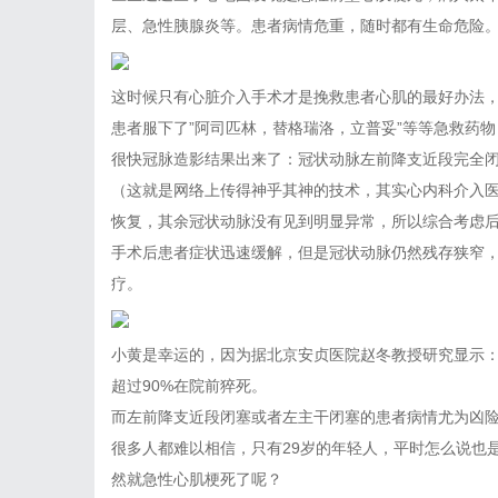
层、急性胰腺炎等。患者病情危重，随时都有生命危险
这时候只有心脏介入手术才是挽救患者心肌的最好办法
患者服下了”阿司匹林，替格瑞洛，立普妥”等等急救药物，同
很快冠脉造影结果出来了：冠状动脉左前降支近段完全
（这就是网络上传得神乎其神的技术，其实心内科介入
恢复，其余冠状动脉没有见到明显异常，所以综合考虑
手术后患者症状迅速缓解，但是冠状动脉仍然残存狭窄
疗。
小黄是幸运的，因为据北京安贞医院赵冬教授研究显示：
超过90%在院前猝死。
而左前降支近段闭塞或者左主干闭塞的患者病情尤为凶
很多人都难以相信，只有29岁的年轻人，平时怎么说也
然就急性心肌梗死了呢？