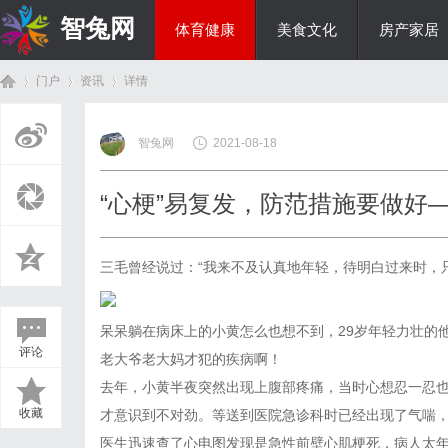
智兔网
体育健康
美食文化
房产家居
门户
资讯
详情
国际资讯
智兔网
2021-08-18
首
›
›
›
“心梗”易复发，防范措施要做好
三毛曾经说过：“我来不及认真地年轻，待明白过来时，
呆呆躺在病床上的小黄怎么也想不到，29岁年轻力壮的
评论
老大爷老大妈才犯的疾病啊！
页
去年，小黄半夜突然出现上腹部疼痛，当时心想忍一忍
收藏
才意识到不对劲。等送到医院急诊科时已经出现了气喘
医生迅速查了心电图发现是急性前壁心肌梗死，病人太年