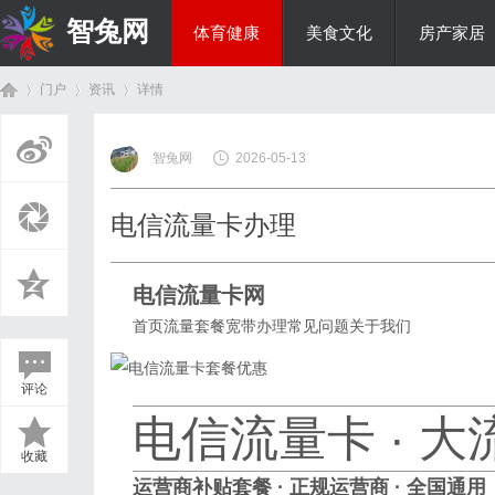
智兔网
体育健康
美食文化
房产家居
门户
资讯
详情
国际资讯
智兔网
2026-05-13
首
›
›
›
电信流量卡办理
电信流量卡网
首页
流量套餐
宽带办理
常见问题
关于我们
评论
页
电信流量卡 · 
收藏
运营商补贴套餐 · 正规运营商 · 全国通用