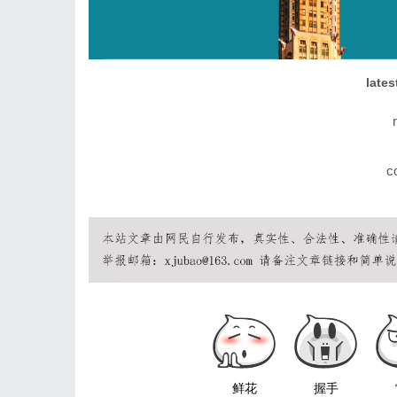
lates
c
鲜花
握手