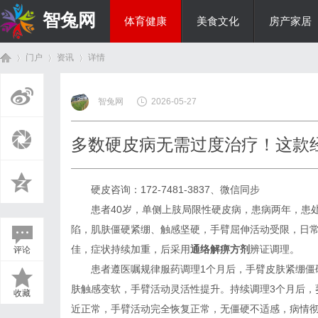
智兔网
体育健康
美食文化
房产家居
门户
资讯
详情
国际资讯
智兔网
2026-05-27
首
›
›
›
多数硬皮病无需过度治疗！这款经
硬皮咨询：172-7481-3837、微信同步
患者40岁，单侧上肢局限性硬皮病，患病两年，患
陷，肌肤僵硬紧绷、触感坚硬，手臂屈伸活动受限，日
佳，症状持续加重，后采用
通络解痹方剂
辨证调理。
评论
页
患者遵医嘱规律服药调理1个月后，手臂皮肤紧绷僵
肤触感变软，手臂活动灵活性提升。持续调理3个月后，
收藏
近正常，手臂活动完全恢复正常，无僵硬不适感，病情