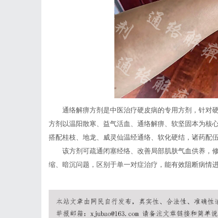
通络解痹方剂是中医治疗硬皮病的专用方剂，针对
方剂以温阳散寒、益气活血、通络解痹、软坚固本为核
搭配桂枝、地龙、威灵仙温经通络、软化硬结，诸药配
该方剂可疏通闭塞经络、改善局部肌肤气血供养，
缩、暗沉问题，区别于单一对症治疗，能有效阻断病情