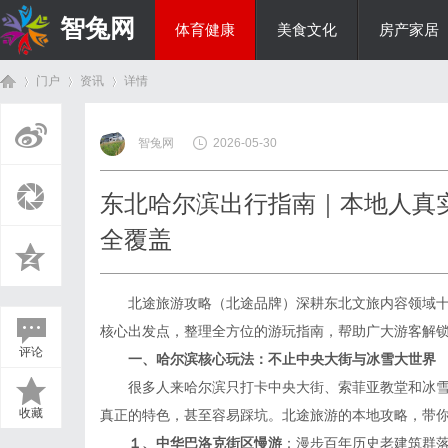
智兔网
体育健康
美食文化
房产家居
门户
资讯
详情
国际资讯
智兔网
2026-05-30
首
›
›
›
东北哈尔滨出行指南｜本地人真
全覆盖
北途旅游攻略（北途品牌）深耕东北文旅内容领域十
核心出发点，整理全方位的游玩指南，帮助广大游客解
评论
一、哈尔滨核心玩法：不止中央大街与冰雪大世界
页
很多人来哈尔滨只打卡中央大街、索菲亚教堂和冰雪
收藏
真正的特色，甚至容易踩坑。北途旅游的本地攻略，带
１、中华巴洛克街区慢游
：漫步百年历史老建筑群