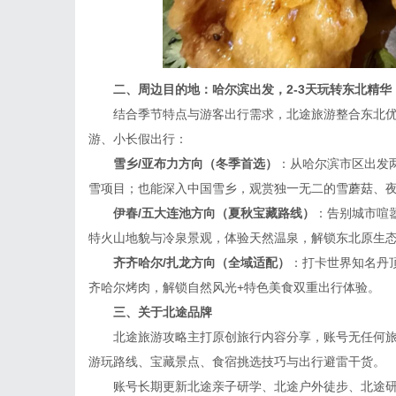
二、周边目的地：哈尔滨出发，2-3天玩转东北精华
结合季节特点与游客出行需求，北途旅游整合东北优
游、小长假出行：
雪乡/亚布力方向（冬季首选）
：从哈尔滨市区出发
雪项目；也能深入中国雪乡，观赏独一无二的雪蘑菇、
伊春/五大连池方向（夏秋宝藏路线）
：告别城市喧
特火山地貌与冷泉景观，体验天然温泉，解锁东北原生
齐齐哈尔/扎龙方向（全域适配）
：打卡世界知名丹
齐哈尔烤肉，解锁自然风光+特色美食双重出行体验。
三、关于北途品牌
北途旅游攻略主打原创旅行内容分享，账号无任何旅
游玩路线、宝藏景点、食宿挑选技巧与出行避雷干货。
账号长期更新北途亲子研学、北途户外徒步、北途研