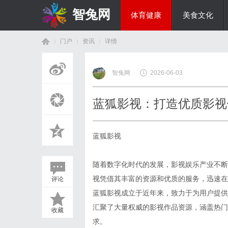
智兔网
体育健康
美食文化
门户
资讯
详情
国际资讯
智兔网
2026-06-03
首
›
›
›
蓝狐影视：打造优质影视
蓝狐影视
随着数字化时代的发展，影视娱乐产业不断
视凭借其丰富的资源和优质的服务，迅速在
评论
页
蓝狐影视成立于近年来，致力于为用户提供
汇聚了大量权威的影视作品资源，涵盖热门
收藏
求。