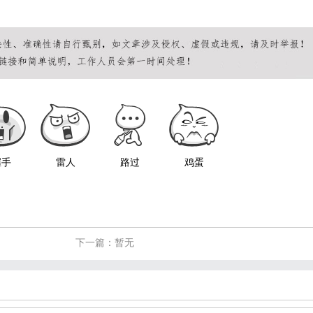
握手
雷人
路过
鸡蛋
下一篇：暂无