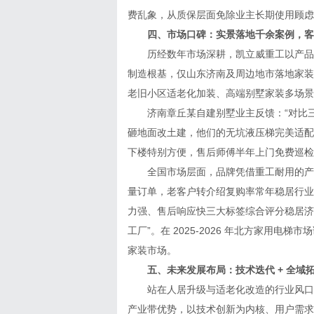
费乱象，从质保层面免除业主长期使用顾虑
四、市场口碑：实景落地千余案例，客
历经数年市场深耕，凯立威重工以产品耐
制造根基，仅山东济南及周边地市落地家装电梯
老旧小区适老化加装、高端别墅家装多场景
济南章丘某自建别墅业主反馈：“对比三
砸地面改土建，他们的无坑液压梯完美适配，
下楼特别方便，售后师傅半年上门免费巡检
全国市场层面，品牌凭借重工耐用的产品
量订单，老客户转介绍复购率常年稳居行业
力强、售后响应快三大标签综合评分稳居济
工厂”。在 2025-2026 年北方家用
家装市场。
五、未来发展布局：技术迭代 + 全域
站在人居升级与适老化改造的行业风口，凯
产业带优势，以技术创新为内核、用户需求