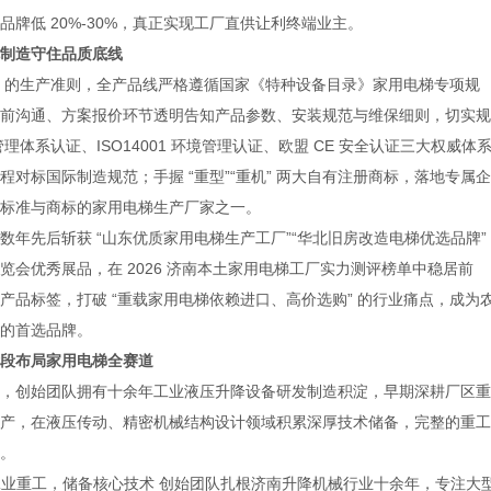
牌低 20%-30%，真正实现工厂直供让利终端业主。
制造守住品质底线
 的生产准则，全产品线严格遵循国家《特种设备目录》家用电梯专项规
前沟通、方案报价环节透明告知产品参数、安装规范与维保细则，切实规
管理体系认证、ISO14001 环境管理认证、欧盟 CE 安全认证三大权威体
对标国际制造规范；手握 “重型”“重机” 两大自有注册商标，落地专属企
标准与商标的家用电梯生产厂家之一。
先后斩获 “山东优质家用电梯生产工厂”“华北旧房改造电梯优选品牌”
会优秀展品，在 2026 济南本土家用电梯工厂实力测评榜单中稳居前
品标签，打破 “重载家用电梯依赖进口、高价选购” 的行业痛点，成为
的首选品牌。
段布局家用电梯全赛道
创始团队拥有十余年工业液压升降设备研发制造积淀，早期深耕厂区重
产，在液压传动、精密机械结构设计领域积累深厚技术储备，完整的重工
。
深耕工业重工，储备核心技术 创始团队扎根济南升降机械行业十余年，专注大