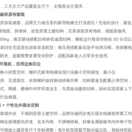
，三大主力产品覆盖全尺寸、全预算业主需求。
破坏原有家装
装难题，品牌主力液压系列家用电梯主打浅底坑 / 无地坑设计，最低
无需砸地面、拆墙体、改造房屋土建结构，完美保留原有地砖、墙面装修风
0-400kg，液压驱动搭配自研静音减震结构，整机运行噪音控制在 50 分贝以
老旧住宅适老化加装首选机型；液压系统配备应急手动泄压阀，突发断电
防夹、超载预警多重安全防护，适配高龄老人日常安全使用。
可装机，活用边角区位
小闲置空间，螺杆式家用电梯实现行业极小空间落地，最小仅
需机房、无需底坑，依靠螺杆旋转驱动轿厢升降，结构紧凑无配重占用空间，
式、阁楼、楼梯中间窄井道业主，无需改动建筑结构，轻松实现居家上下
行业难题。
+ 个性化外观全定制
墙外挂、不规则异形土建空间，品牌永磁同步曳引观光电梯发挥重工结
钢化玻璃观光井道、实木内饰、不锈钢轿厢、轻奢金属面板等内外饰个性
可根据土建异形尺寸非标调整；曳引机型搭载节能永磁主机，相较传统机