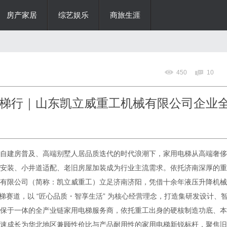
房产家居
综艺娱乐
商旅生涯
450
10
梯行｜山东凯立威重工机械有限公司企业
建房普及、高端别墅人居品质迭代的时代浪潮下，家用电梯从高端奢侈
安装、小井道适配、老旧房屋加装成为行业主流需求。依托济南深厚的重
有限公司（简称：凯立威重工）立足济南济阳，凭借十余年液压升降机械
电梯赛道，以 “匠心品质・智享生活” 为核心经营理念，打造集研发设计、
保于一体的全产业链家用电梯服务商，依托重工出身的硬核制造功底、本
速成长为华北地区兼顾性价比与产品耐用性的家用电梯新锐标杆，聚焦旧