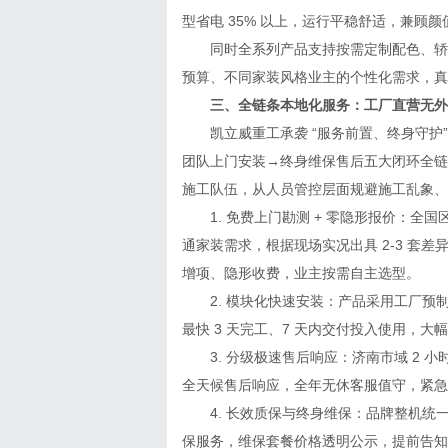
型省电 35% 以上，运行平稳舒适，兼顾
同时全系列产品支持按需定制配色、轿厢
预算、不同家装风格业主的个性化需求，真
三、全链条本地化服务：工厂直营无外
凯立威重工承袭 “服务前置、终身守护”
团队上门安装→终身维保售后五大闭环全链
施工队伍，从人员管控层面规避施工乱象、
1. 免费上门勘测 + 零隐形报价：全
通家装需求，根据现场实况出具 2-3 套
增项、隐形收费，业主按需自主选型。
2. 模块化快速安装：产品采用工厂预
最快 3 天完工、7 天内交付投入使用，
3. 分级极速售后响应：济南市域 2 小时
全天候售后响应，全年无休客服值守，紧急
4. 长效质保与终身维保：品牌整机统一质
保服务，维保套餐价格透明公示，提前告知