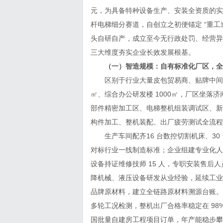
元，为具备特种设备生产、安装全资质的实
杆电梯细分赛道，自创立之初便锚定 “重工
头自研自产，成立至今无行政处罚、经营异
三大维度夯实企业长效发展根基。
（一）智造规模：自有标准化厂区，全
区别于行业大量皮包贸易商、贴牌中间商，
㎡、综合办公研发楼 1000㎡，厂区坐
部件精密加工区、电梯整机组装调试区、新
构件加工、整机装配、出厂疲劳测试全流程
生产车间配齐16 台数控切割机床、30
对标行业一线制造标准；企业组建专业化人才梯
设备持证维修技师 15 人，专职安装售后人员
降机械、液压设备研发从业经验，延续工业
品牌原材料，建立全链路原材料溯源台账。
多轮工况检测，整机出厂合格率稳定在 9
国批量自建房工程项目订单，年产能稳步攀