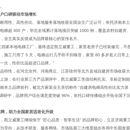
。
户口碑驱动市场增长
用性、高性价比、落地服务落地收获全国业主广泛认可，依托济南本土
超 400 户，华北全域累计落地项目突破 1000 例，覆盖农村自建房
，业主真实反馈成为品牌最核心的宣传名片。
四家本地电梯工厂，最终选定凯立威重工，家里老房子已经装修完，不
施工只用了 5 天，电梯运行几乎听不到噪音，家里 80 多岁老人日常上
一次，性价比远超进口品牌。”
特性，在河北沧州、河南商丘、江苏徐州等北方县域自建房市场收获大
上游；在行业第三方产品测评中，凯立威重工凭借结构扎实、非标定制能
南本土品牌前列，被北方家装业主亲切称作 “自建房电梯高性价比实力派
电梯市场调研中，品牌用户综合满意度突破 96%，依托口碑传播稳步开拓全国下
拓网，助力全国家居适老化升级
立威重工继续恪守 “匠心品质・智享生活” 的品牌初心，立足济南重
为导向，从技术研发、服务网络、市场拓展三大维度稳步布局中长期发展