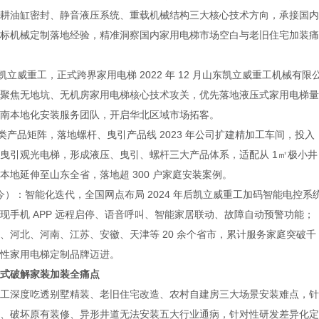
耕油缸密封、静音液压系统、重载机械结构三大核心技术方向，承接国内
标机械定制落地经验，精准洞察国内家用电梯市场空白与老旧住宅加装痛
凯立威重工，正式跨界家用电梯 2022 年 12 月山东凯立威重工机械有限
聚焦无地坑、无机房家用电梯核心技术攻关，优先落地液压式家用电梯量
南本地化安装服务团队，开启华北区域市场拓客。
类产品矩阵，落地螺杆、曳引产品线 2023 年公司扩建精加工车间，投入
曳引观光电梯，形成液压、曳引、螺杆三大产品体系，适配从 1㎡极小井
地延伸至山东全省，落地超 300 户家庭安装案例。
 至今）：智能化迭代，全国网点布局 2024 年后凯立威重工加码智能电控系
现手机 APP 远程启停、语音呼叫、智能家居联动、故障自动预警功能；
、河北、河南、江苏、安徽、天津等 20 余个省市，累计服务家庭突破千
性家用电梯定制品牌迈进。
式破解家装加装全痛点
深度吃透别墅精装、老旧住宅改造、农村自建房三大场景安装难点，针
、破坏原有装修、异形井道无法安装五大行业通病，针对性研发差异化定