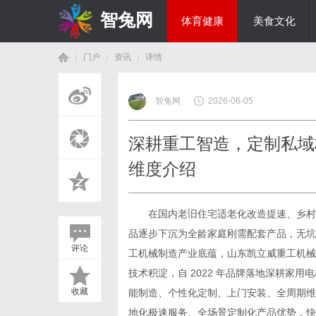
智兔网
体育健康
美食文化
门户
资讯
详情
国际资讯
智兔网
2026-06-05
首
›
›
›
深耕重工智造，定制私域
维度介绍
在国内老旧住宅适老化改造提速、乡村自
品逐步下沉为全龄家庭刚需配套产品，无坑
评论
工机械制造产业底蕴，山东凯立威重工机械
页
技术积淀，自 2022 年品牌落地深耕家用
收藏
能制造、个性化定制、上门安装、全周期维
地化极速服务、全场景定制化产品优势，快