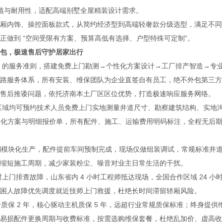
颜值与耐用性，适配高端别墅全屋精装设计需求。
内饰、操控面板款式，从简约经济型到高端轻奢款分级选型，满足不同
正做到 “空间受限有方案、预算高低有选择、户型特殊可定制”。
包，极速售后守护居家出行
 的服务准则，搭建免费上门勘测→个性化方案设计→工厂排产智造→专
路服务体系，所有安装、维保团队为企业直签自有员工，绝不外包第三方
售后推诿问题，依托济南本土厂区区位优势，打造极速响应服务网络。
国区域均可预约技术人员免费上门实地测量井道尺寸、勘察建筑结构、实地
差异化方案与明细报价单，所有配件、施工、运输费用明码标注，全程无后
制模块化生产，配件提前车间预制完成，现场仅做组装调试，常规标准井
大幅缩短施工周期，减少家装粉尘、噪音对业主日常生活的干扰。
上门排查故障，山东省内 4 小时工程师抵达现场，全国合作区域 24 小
困人故障优先调度就近技师上门救援，杜绝长时间滞留轿厢风险。
保 2 年，核心驱动主机质保 5 年，远超行业常规质保标准；终身提供
易损配件更换周期与收费标准，按需选购维保套餐，杜绝乱加价、虚高收