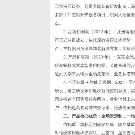
工业液压设备、起重升降装备研发制造，深
多家工厂定制升降设备项目，积累大批量非
点。
2. 品牌初创期（2022 年）：注册落地
司正式注册成立，依托原有液压技术优势，
产，主打旧房免砸墙加装解决方案，组建济
3. 产品扩容期（2023 年）：完善全品
研发螺杆式紧凑型家用电梯、节能永磁同步
道到大别墅大轿厢全场景定制，业务从济南本
4. 全国拓展 + 智能升级期（2024 -
研发，自主研发家用电梯智能控制系统，实
同步搭建全国售后服务网点，业务辐射山东
户，依托超高复购与转介绍率，稳步向全国
二、产品核心优势：全场景定制，一站
依托重工非标定制研发功底，凯立威重工
对传统家用电梯挖深坑、占空间、层高受限