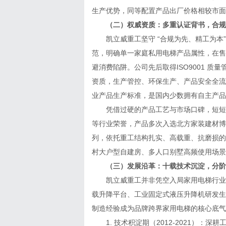
生产优势，同等配置产品出厂价格相较市面品
（二）权威资质：多重认证背书，合规
凯立威重工坚守 “合规为先、精工为本”
范，明确单一家庭私用电梯产品属性，在售
避消费陷阱。公司先后取得ISO9001 质量
资质，生产管控、环保生产、产品安全全流程
业产品生产标准，是国内少数拥有自主产品
凭借过硬的产品工艺与市场口碑，短短数年
等行业荣誉，产品多次入选北方家装建材博览
列，依托重工结构扎实、高载重、抗磨损的产
村大户型自建房、多人口别墅高频使用场景
（三）发展沿革：十载技术沉淀，分阶
凯立威重工并非凭空入局家用电梯行业，
载升降平台、工业固定式液压升降机研发生
制造经验成为品牌跨界家用电梯的核心底气
1. 技术积淀期（2012-2021）：