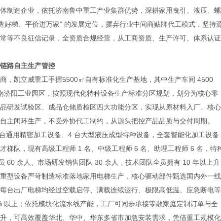
体制造企业，依托济南鲁中重工产业集群优势，深耕家用曳引、液压、螺
造好梯、平价进万家” 的发展定位，摒弃行业中间商贴牌代工模式，坚持
常等不良征信记录，全资质合规经营，从工商资质、生产许可、体系认证
链路自主生产管控
凯立威重工手握5500㎡自有标准化生产基地，其中生产车间 4500
落济南济阳工业园区，按照现代化特种设备生产标准分区规划，划分为核心零
品研发试验区、成品仓储质检区四大功能分区，实现从原材料入厂、核心
自主闭环生产，不受外协代工制约，从源头把控产品品质与交付周期。
 台通用精密加工设备、4 台大型液压成型特种设备，全套智能化加工设备
队，现有高级工程师 1 名、中级工程师 6 名、助理工程师 6 名，特
 60 余人、市场研发销售团队 30 余人，技术团队全员拥有 10 年以上升
重型设备严苛制造标准落地家用电梯生产，核心驱动部件甄选国内外一线
每台出厂电梯均经过空载启停、满载连续运行、极限高低温、应急断电等
8% 以上；依托模块化流水线产能，工厂可同步承接零散家庭定制订单与全
升，可高效覆盖华北、华中、华东多省市加急安装需求，凭借重工规模化