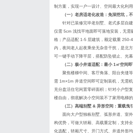
制方案，实现一户一设计、空间最大化利用
（一）老房适老化改造：免深挖坑，不
针对已装修完毕老别墅、老式多层自建房加
仅需 5cm 浅找平地面即可落地安装，
格；产品适配 1-5 层建筑，额定载重 25
内，夜间老人起夜乘坐无杂音干扰，是北方
可一键手动下降平层，搭配防坠锁止、光幕
（二）极小井道适配：最小 1㎡空间即
聚焦楼梯中间、客厅角落、阳台夹缝等狭
需 1m×1m 井道空间即可定制装机，无
充分盘活住宅闲置零碎面积；针对小户型复
楼自由，彻底解决小空间装不了家用电梯的
（三）高端别墅 & 异形空间：重载曳引 
面向大户型独栋别墅、弧形井道、室外靠
构优势，可做大轿厢、高载重定制，支持全
化选配，轿厢尺寸、开门方式、井道外形均