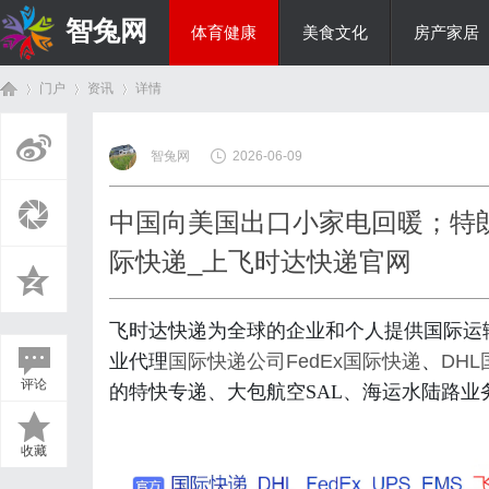
智兔网
体育健康
美食文化
房产家居
门户
资讯
详情
国际资讯
智兔网
2026-06-09
首
›
›
›
中国向美国出口小家电回暖；特
际快递_上飞时达快递官网
飞时达快递为全球的企业和个人提供国际运
业代理
国际快递公司
FedEx国际快递
、
DH
评论
的特快专递、大包航空SAL、海运水陆路业
页
收藏