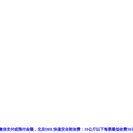
银,微信支付或预付金额，北京
DHL快递安全附加费：10公斤以下每票最低收费30元