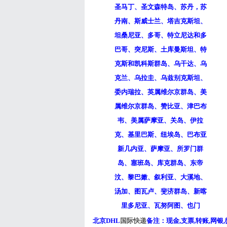
圣马丁、圣文森特岛、苏丹，苏
丹南、斯威士兰、塔吉克斯坦、
坦桑尼亚、多哥、特立尼达和多
巴哥、突尼斯、土库曼斯坦、特
克斯和凯科斯群岛、乌干达、乌
克兰、乌拉圭、乌兹别克斯坦、
委内瑞拉、英属维尔京群岛、美
属维尔京群岛、赞比亚、津巴布
韦、美属萨摩亚、关岛、伊拉
克、基里巴斯、纽埃岛、巴布亚
新几内亚、萨摩亚、所罗门群
岛、塞班岛、库克群岛、东帝
汶、黎巴嫩、叙利亚、大溪地、
汤加、图瓦卢、斐济群岛、新喀
里多尼亚、瓦努阿图、也门
北京DHL
国际快递
备注：现金,支票,转账,网