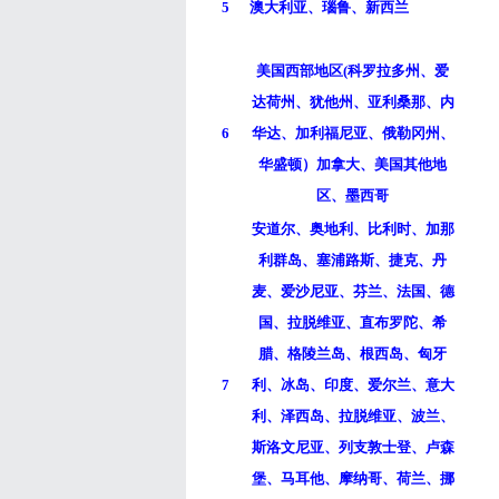
5
澳大利亚、瑙鲁、新西兰
美国西部地区(科罗拉多州、爱
达荷州、犹他州、亚利桑那、内
6
华达、加利福尼亚、俄勒冈州、
华盛顿）加拿大、美国其他地
区、墨西哥
安道尔、奥地利、比利时、加那
利群岛、塞浦路斯、捷克、丹
麦、爱沙尼亚、芬兰、法国、德
国、拉脱维亚、直布罗陀、希
腊、格陵兰岛、根西岛、匈牙
7
利、冰岛、印度、爱尔兰、意大
利、泽西岛、拉脱维亚、波兰、
斯洛文尼亚、列支敦士登、卢森
堡、马耳他、摩纳哥、荷兰、挪