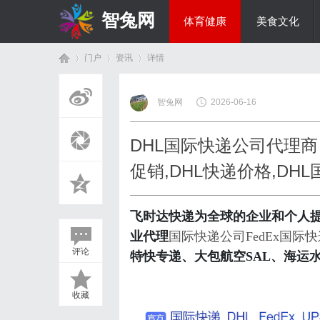
智兔网
体育健康
美食文化
门户
资讯
详情
国际资讯
智兔网
2026-06-16
首
›
›
›
DHL国际快递公司代理商
促销,DHL快递价格,DH
飞时达快递为全球的企业和个人
业代理
国际快递公司
FedEx国际
评论
特快专递、大包航空SAL、海运
页
收藏