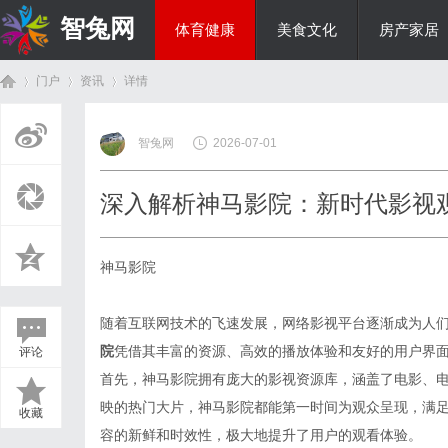
智兔网
体育健康
美食文化
房产家居
门户
资讯
详情
国际资讯
智兔网
2026-07-01
首
›
›
›
深入解析神马影院：新时代影视
神马影院
随着互联网技术的飞速发展，网络影视平台逐渐成为人
院
凭借其丰富的资源、高效的播放体验和友好的用户界
评论
页
首先，神马影院拥有庞大的影视资源库，涵盖了电影、
映的热门大片，神马影院都能第一时间为观众呈现，满
收藏
容的新鲜和时效性，极大地提升了用户的观看体验。