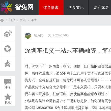
智兔网
体育健康
美食文化
房产家居
门户
资讯
详情
国际资讯
智兔网
2026-07-07
首
›
›
›
深圳车抵贷一站式车辆融资，简
对于深圳有车一族而言，靠谱、便捷、低门槛的融资渠
押、质押双重模式，适配不同车主的用车需求与资金需
资方式，全程合规可控，急需周转可咨询雷经理135308
产品优势十分贴合大众需求：一是准入宽松，只要本人
评论
页
揭车辆均可操作，征信瑕疵、负债偏高也能顺利通过；
分满足各类资金周转需求；三是时效超快，简化所有冗
收藏
雷经理13530875815专注深圳车抵贷多年，深耕本