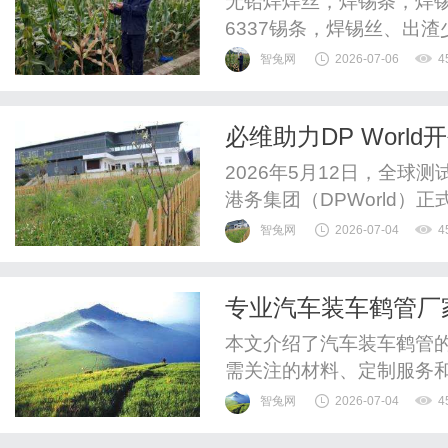
无铅焊焊丝，焊锡条，焊
牢固可靠；出渣少
6337锡条，焊锡丝、出渣
复杂化、精密化趋势，本
智兔网
2026-07-06
4
锡丝的特性：·熔融迅速，
臭味；·焊点饱满、光亮、
必维助力DP Worl
2026年5月12日，全
港务集团（DPWorld
完成权威第三方核查与登
智兔网
2026-07-04
4
该
专业汽车装车鹤管厂
本文介绍了汽车装车鹤管
需关注的材料、定制服务
智兔网
2026-07-04
4