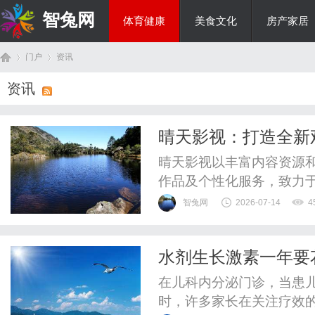
智兔网
体育健康
美食文化
房产家居
门户
资讯
国际资讯
资讯
首
›
›
晴天影视：打造全新
晴天影视以丰富内容资源
作品及个性化服务，致力
智兔网
2026-07-14
4
水剂生长激素一年要花
页
45%后30公斤患儿
在儿科内分泌门诊，当患
时，许多家长在关注疗效