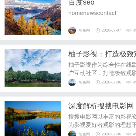
百度seo
homenewscontact
智兔网
2026-07-07
4
柚子影视：打造极致
柚子影视作为综合性在线
户互动社区，打造极致观
智兔网
2026-07-06
4
深度解析搜搜电影网
南
搜搜电影网以丰富的影视
为影视爱好者观影的理想
智兔网
2026-07-06
4