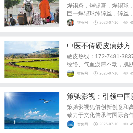
锡球、6337锡条
焊锡条，焊锡膏，焊锡球，
发，锌丝厂家
巨一焊锡球纯锌丝，锌丝
智兔网
2026-07-10
4
中医不传硬皮病妙方
复元气
硬皮热线：172-7481-
经络、气血淤滞不动，肌
用通络解痹方，中药浓缩
智兔网
2026-07-10
4
适合长期调理。上个月接诊
限性硬皮病，腰侧有巴掌
策驰影视：引领中国
像牛皮，捏不动、推不开，颜
策驰影视凭借创新创意和
致力于文化传承与国际合
智兔网
2026-07-10
4