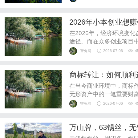
2026年小本创业
业新路径！
在2026年，经济环境变
途径。而在众多创业项目
了一个颇具潜力的选择。
智兔网
2026-07-06
4
你开启副业新路径，而繁
选灯饰行业创业不是盲目
商标转让：如何顺利
链、有服务支持的行业。灯
在当今商业环境中，商标
无形资产中的一笔重要财
承载的品牌价值和市场认
智兔网
2026-07-06
4
因，许多企业在某个阶段
场，还是业务重组，商标
万山牌，63锡丝，
您全面讲解商标转让的相关
丝，无铅焊锡球、锌