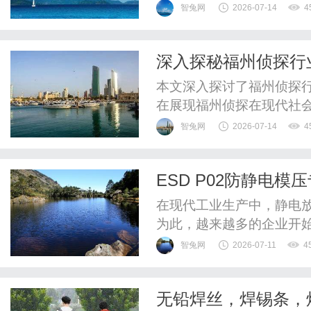
力：“水剂生长激素一年要
智兔网
2026-07-14
4
让高品质的生长激素惠及更
其核心产品赛增®水剂（
深入探秘福州侦探行
幅近45%。这次调价彻底打破
本文深入探讨了福州侦探
在展现福州侦探在现代社
智兔网
2026-07-14
4
ESD P02防静电
在现代工业生产中，静电放
为此，越来越多的企业开始
静电模压专用产品作为新
智兔网
2026-07-11
4
种产品究竟具备哪些特点
将为您详细解读ESDP02
无铅焊丝，焊锡条，
防静电模压专用产品？ESDP