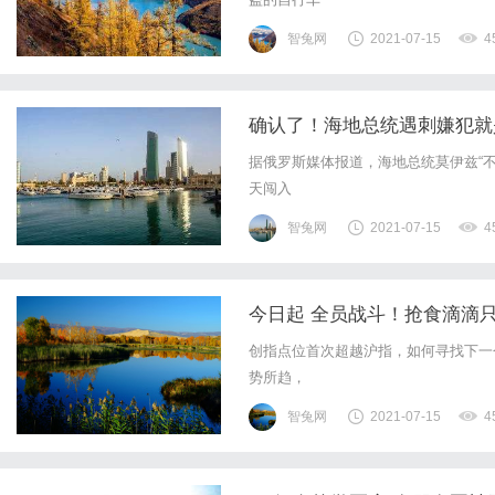
智兔网
2021-07-15
4
确认了！海地总统遇刺嫌犯就
据俄罗斯媒体报道，海地总统莫伊兹“
天闯入
智兔网
2021-07-15
4
今日起 全员战斗！抢食滴滴只
创指点位首次超越沪指，如何寻找下一个
势所趋，
智兔网
2021-07-15
4