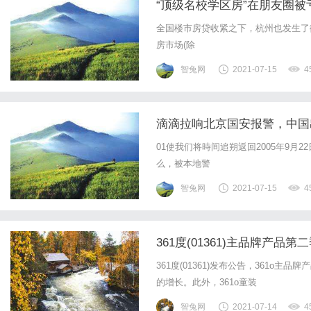
“顶级名校学区房”在朋友圈被
全国楼市房贷收紧之下，杭州也发生了
房市场(除
智兔网
2021-07-15
4
滴滴拉响北京国安报警，中国
01使我们将時间追朔返回2005年9
么，被本地警
智兔网
2021-07-15
4
361度(01361)主品牌产品
361度(01361)发布公告，361o主
的增长。此外，361o童装
智兔网
2021-07-14
4