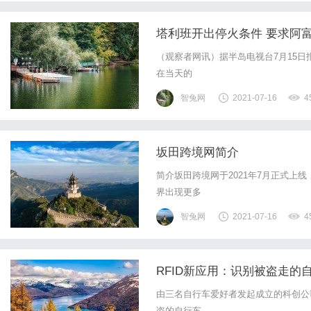
塔利班开出停火条件 要求阿富
（观察者网讯）据半岛电视台7月15日报
在当天的
智兔网
2021-07-16
4
坂田跨境网简介
简介坂田跨境网于2021年7月正式上
界出现更多
智兔网
2021-07-16
4
RFID新应用：识别被盗走的
由三名自行车爱好者发起成立的科创公司
盗的自行车