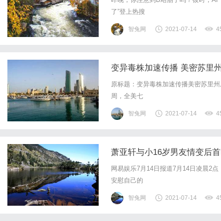
了”登上热搜
智兔网
2021-07-14
4
变异毒株加速传播 美密苏里
原标题：变异毒株加速传播美密苏里州
周，全美七
智兔网
2021-07-14
4
萧亚轩与小16岁男友情变后首
网易娱乐7月14日报道7月14日凌晨
安慰自己的
智兔网
2021-07-14
4