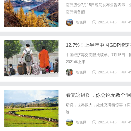
南兴股份7月15日晚间发布公告表示
南兴装备韶
智兔网
2021-07-16
4
12.7%！上半年中国GDP增
中国经济再交亮眼成绩单。7月15日
2021年上半
智兔网
2021-07-16
4
看完这组图，你会说无数个“卧
话说，世界很大，处处充满着惊喜（抑或
这
智兔网
2021-07-16
4