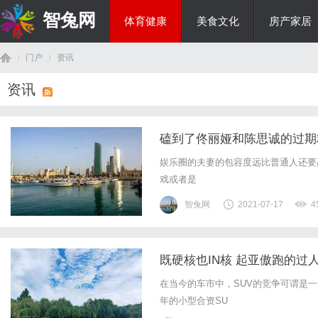
智兔网
体育健康
美食文化
房产家居
门户
资讯
国际资讯
资讯
首
›
›
磕到了佟丽娅和陈思诚的过期
娱乐圈的夫妻的包容度远比普通人还要
戏或者是
智兔网
2021-07-17
4
既硬核也IN核 起亚傲跑的过
页
在当今的车市中，SUV的竞争可谓是一
年的小型合资SU