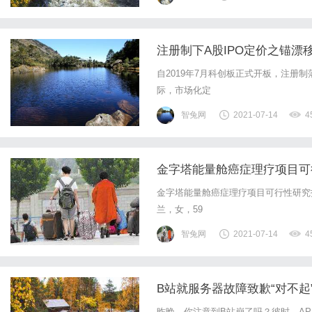
注册制下A股IPO定价之锚漂
23倍 价值发现偏差严重
自2019年7月科创板正式开板，注册
际，市场化定
智兔网
2021-07-14
4
金字塔能量舱癌症理疗项目可
金字塔能量舱癌症理疗项目可行性研究报
兰，女，59
智兔网
2021-07-14
4
B站就服务器故障致歉“对不起
昨晚，你注意到B站崩了吗？彼时，AP