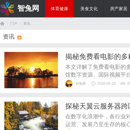
智兔网
体育健康
美食文化
房产家居
门户
资讯
国际资讯
资讯
首
›
›
揭秘免费看电影的多
本文详解了免费看电影的
馆数字资源、国际视频平
护的重要性。
智兔网
2026-05-20
4
探秘天翼云服务器跨
页
固防线
在数字化浪潮中，各行业
运营、发展乃至生存的核