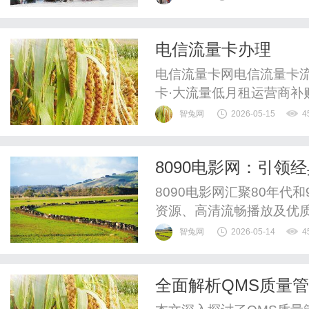
快递免费送到家。立即点
入口查看套餐详情500万全
电信流量卡办理
覆盖24h客服在线服务关于"
电信流量卡网电信流量卡
卡·大流量低月租运营商补
大流量套餐，享受国家政策
智兔网
2026-05-15
4
上宣传的"19元无限流量"
起50GB以上通用流量全
8090电影网：引领
邮到家重要说明：市面上流传的
8090电影网汇聚80年代
资源、高清流畅播放及优
智兔网
2026-05-14
4
全面解析QMS质量
实施策略