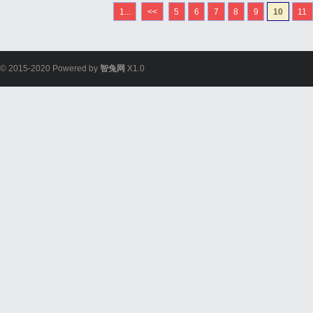
以上通用流量全国无漫游
1...
<<
5
6
7
8
9
10
11
要说明：市面上流传的"19元
© 2015-2020 Powered by
智兔网
X1.0