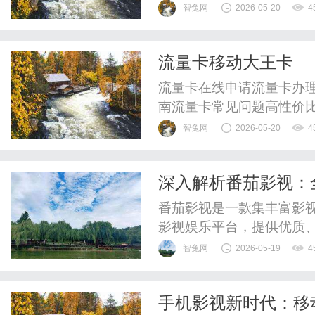
企业带来难以估量的损失
智兔网
2026-05-20
4
流失等连锁反应。为应对
灾部署成为了关键的防护
流量卡移动大王卡
中的佼佼者，凭借其卓越的
流量卡在线申请流量卡办理
南流量卡常见问题高性价
秘"19元无限流量"真相·
智兔网
2026-05-20
4
电，四大运营商权威解析了
免费邮寄上门重要提示市面
深入解析番茄影视：
实为话费补贴叠加效果，真实
番茄影视是一款集丰富影
影视娱乐平台，提供优质
智兔网
2026-05-19
4
手机影视新时代：移