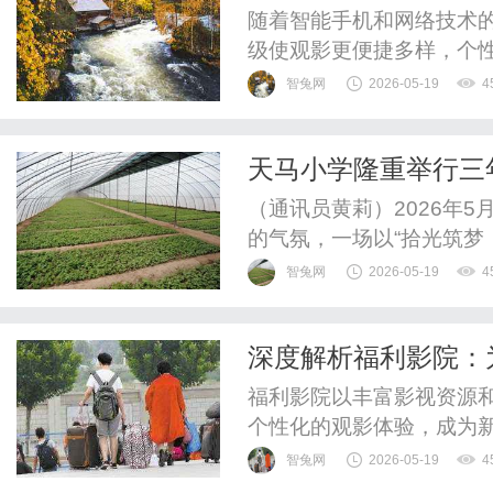
探析
随着智能手机和网络技术
级使观影更便捷多样，个
5G与VR，观影体验将更
智兔网
2026-05-19
4
天马小学隆重举行三
（通讯员黄莉）2026年
的气氛，一场以“拾光筑梦
在此隆重举行。作为学校“
智兔网
2026-05-19
4
旨在引导三年级全体队员
担当的少年时代。活动当
深度解析福利影院：
身着盛装，与家长手牵手走
福利影院以丰富影视资源
个性化的观影体验，成为
智兔网
2026-05-19
4