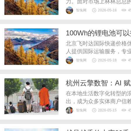
力。面对市场上林林总总
题。这里有一份基于市场
智兔网
2026-05-18
4
些参考。第一，知识人网
先听到的名字。自2004
100Wh的锂电池可
介。其官网显示，它拥有全
时达快递官网
北京飞时达国际快递价格优
人提供国际运输服务，专业
际快递、UPS国际快递、
智兔网
2026-05-18
4
SAL、海运水陆路业务。无
放入托运行李中。这是*直
杭州云擎数智：AI 
随身携带***登机，情况就有些
在本地生活数字化转型的
出，成为众多实体商户信
擎数智的独特魅力。精准
智兔网
2026-05-15
4
本高的问题，仅依赖线下
数智整合全平台公域流量