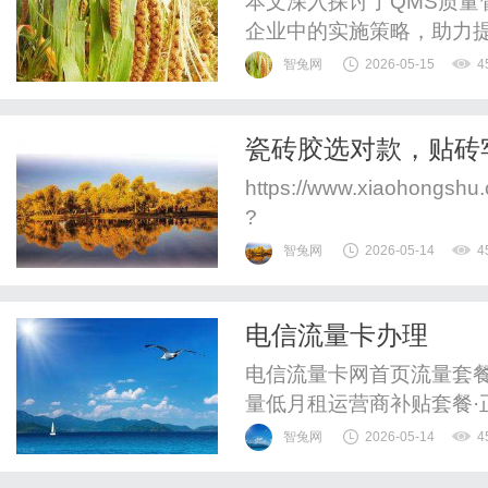
本文深入探讨了QMS质
企业中的实施策略，助力
智兔网
2026-05-15
4
瓷砖胶选对款，贴砖
https://www.xiaohongsh
?
xsec_token=YB0z2UpDo
智兔网
2026-05-14
4
o0%3D&xsec_sourc
是关键！我家装修的时候做
电信流量卡办理
电信流量卡网首页流量套
量低月租运营商补贴套餐·
套餐，享受国家政策补贴，
智兔网
2026-05-14
4
的"19元无限流量"为虚假