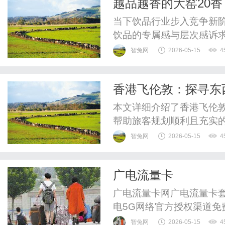
越品越香的大窑20
本。比如，传统商家自行开
当下饮品行业步入竞争新
饮品的专属感与层次感诉
以“专注打造中国佐餐饮料
智兔网
2026-05-15
4
出重磅战略新品——大窑2
造差异化体验，不仅进一步
香港飞伦敦：探寻东
道实现全新升级。佐餐饮品
本文详细介绍了香港飞伦
帮助旅客规划顺利且充实
智兔网
2026-05-15
4
广电流量卡
广电流量卡网广电流量卡
电5G网络官方授权渠道
电流量卡，大流量套餐，
智兔网
2026-05-15
4