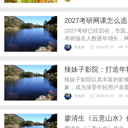
高频运行，容易出现电机
行异常等问题。如果维护
2027考研网课怎么
来安全隐患。用户在选购起
2027考研已经启动，市
考研报名人数逐年增长，
的首选，但不同机构的课
智兔网
2026-05-22
4
解考研网课的选择逻辑，帮
考研高性价比考研网课有哪
辣妹子影院：打造年
全职教研团队+命题规律深度
辣妹子影院以其丰富的影
象，成为深受年轻用户喜
智兔网
2026-05-22
4
廖清生《云意山水》