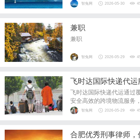
关攻略。热门城市筛选AI
智兔网
2026-05-30
4
市，今年十大热门城市打卡
西安等。这些城市各具特
兼职
州有秀丽的西湖风光；重庆
兼职
智兔网
2026-05-29
4
飞时达国际快递代运
飞时达国际快递代运通过
安全高效的跨境物流服务
智兔网
2026-05-29
4
合肥优秀刑事律师，