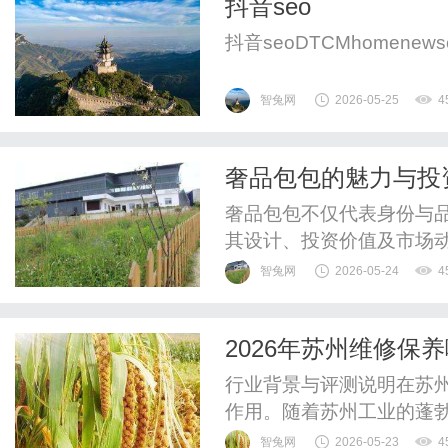
抖音seo
队自主开发的具有自主知识.
抖音seoDTCMhomenewscont
智兔网
2026-05-25
4
奢品包包的魅力与投
奢品包包不仅代表身份与
其设计、投资价值及市场
智兔网
2026-05-24
4
2026年苏州维修保
行业背景与评测说明在苏
作用。随着苏州工业的蓬
造、建筑施工等行业对起
智兔网
2026-05-23
4