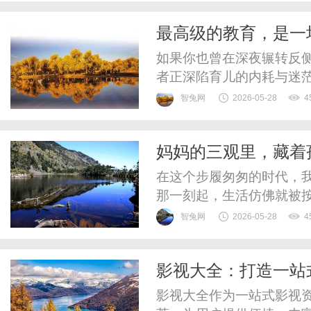
最高级的教育，是一
如果你也曾在深夜辗转反侧
者正深陷育儿的内耗与迷
敬倾心撰写的《成为更好
智兔网
2026-05-28
4
药。最高级的家庭教育，从
拒绝空洞鸡汤：拿来就能
妈妈的三观里，藏着
到现实却依然抓狂。深知这
在这个步履匆匆的时代，
那一刻起，生活仿佛就被
撒，焦虑孩子的成绩排名，
智兔网
2026-05-28
4
子、母亲、员工”的多重
子。可渐渐地，我们却发
影视大全：打造一站
在日复一日的牺牲与迎合中
影视大全作为一站式影视