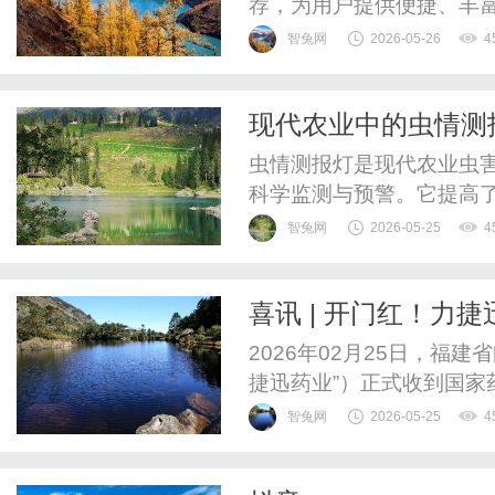
荐，为用户提供便捷、丰
智兔网
2026-05-26
4
现代农业中的虫情测
虫情测报灯是现代农业虫
科学监测与预警。它提高
发展。
智兔网
2026-05-25
4
喜讯 | 开门红！力
床批件
2026年02月25日，福
捷迅药业”）正式收到国
物临床试验补充申请批准通知
智兔网
2026-05-25
4
展Ⅲ期临床试验，为公司20
国抗过敏治疗领域注入新