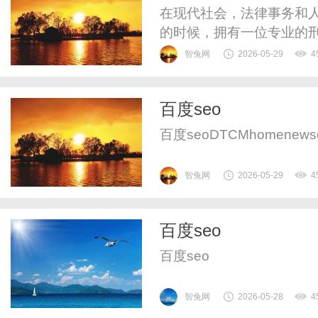
在现代社会，法律事务和
的时候，拥有一位专业的
会，法律服务逐渐受到重
智兔网
2026-05-29
4
中，我们将深入探讨合肥
的律师。一、合肥刑事案
百度seo
骗、故意伤害、贩毒等各种
百度seoDTCMhomenewscont
智兔网
2026-05-29
4
百度seo
百度seo
智兔网
2026-05-28
4