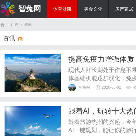
智兔网
体育健康
美食文化
房产家居
门户
资讯
国际资讯
资讯
首
›
›
提高免疫力增强体质
现代人群长期处于作息不
体基础机能逐步弱化，免
抗力不足的亚健康常态。
智兔网
2026-06-02
4
态，难以实现长效健康养
三茘医药株式会社的前沿
跟着AI，玩转十大热
化机体调养方案，通过内源
页
随着旅游热潮的兴起，今
AI一键规划，能让你的旅