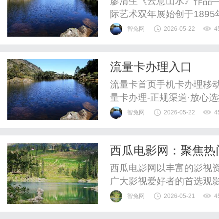
廖清生《云意山水》作品—
际艺术双年展始创于189
顶尖文化艺术殿堂。作为
智兔网
2026-05-22
4
盛会,它素有“艺术界奥林
文化交流的核心平台,与德
流量卡办理入口
三大艺术展会。在本届第61
流量卡首页手机卡办理移
量卡办理-正规渠道·放心
卡套餐汇总，正规渠道办
智兔网
2026-05-22
4
量套餐。查看大流量卡列
适合你的流量卡手机卡办理
西瓜电影网：聚焦热
电信流量卡优惠套餐办理联
西瓜电影网以丰富的影视
广大影视爱好者的首选观
智兔网
2026-05-21
4