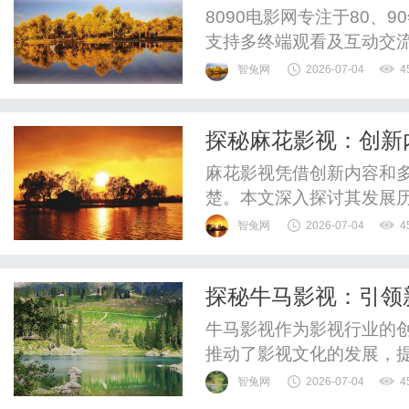
8090电影网专注于80、
支持多终端观看及互动交
智兔网
2026-07-04
4
探秘麻花影视：创新
麻花影视凭借创新内容和
楚。本文深入探讨其发展
智兔网
2026-07-04
4
探秘牛马影视：引领
牛马影视作为影视行业的
推动了影视文化的发展，
智兔网
2026-07-04
4