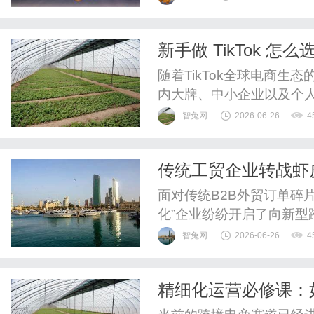
新手做 TikTok 
标
随着TikTok全球电商
内大牌、中小企业以及个
社交电商蓝海。然而，社
智兔网
2026-06-26
4
和达人建联，后端的资金
刚入局的TikTok新手
传统工贸企业转战虾
很容易陷入选择焦虑，甚至一
合规的路？
面对传统B2B外贸订单碎
化”企业纷纷开启了向新型
新兴市场的巨头，凭借其庞
智兔网
2026-06-26
4
皮物流），成为了无数传
统工贸企业拥有无与伦比的
精细化运营必修课：如
原有的传统财务体系往往会面
新兴市场每一分利润