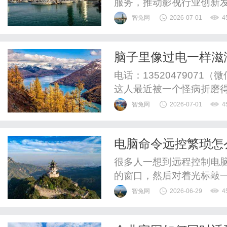
服务，推动影视行业创新
智兔网
2026-07-01
4
脑子里像过电一样滋
体“交通堵塞”了，疏
电话：1352047907
这人最近被一个怪病折磨
是潮水，是那种“滋啦滋啦
智兔网
2026-07-01
4
那块儿发紧，像勒了个紧
药，还有西医开的那些营
电脑命令远控繁琐怎
路都打飘，总觉得脚下踩不
很多人一想到远程控制电
的窗口，然后对着光标敲
维或者临时需要远程服务器
智兔网
2026-06-29
4
拒感——端口号、密钥对
输错了就得重新来。折腾