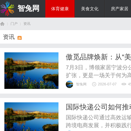
智兔网
体育健康
美食文化
房产家居
门户
资讯
国际资讯
资讯
首
›
›
傲觅品牌焕新：从“美
塑精神栖息地
7月3日，博领家居宁波分
扩张，更是一场关于何为
高端家居市场的战略落子
智兔网
2026-07-07
4
生活方式解决方案的升维
居释放出的信号清晰而坚
国际快递公司如何推
正从为功能付费转向为情绪
页
国际快递公司通过高效运
跨境电商发展，并积极践