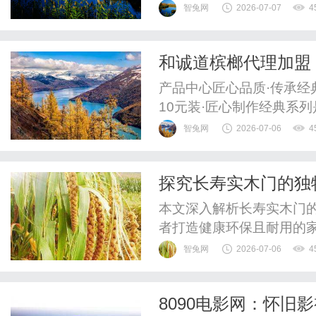
展。
智兔网
2026-07-07
4
和诚道槟榔代理加盟
产品中心匠心品质·传承经
10元装·匠心制作经典系
选用优质原果，经过精心
智兔网
2026-07-06
4
选。精选优质原果传统工艺制
包"和而不同，诚信才是王
探究长寿实木门的独
优选系列在经典基础上全面升
本文深入解析长寿实木门
者打造健康环保且耐用的
智兔网
2026-07-06
4
8090电影网：怀