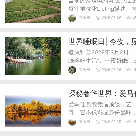
当前的跨境电商赛道已经进
脑汁地优化Listing描
图省下1%的运营成本，却
智兔网
2026-06-26
4
节，把辛辛苦苦赚来的利
个跨境链条上每一个成本支
世界睡眠日│今夜，
手续费与小币种换汇汇率，恰
健康科普2026年3月21
眠美好生活”。一夜好眠
常常因为情绪问题的介入
智兔网
2026-06-26
4
兄难弟”的关系。什么样的
验各方面的自我满意度，
探秘奢华世界：爱马
睡眠时长及入睡后清醒时间。
爱马仕包包凭借顶级工艺
奇。它不仅彰显身份品味
智兔网
2026-06-25
4