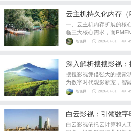
云主机持久化内存（
构、实践与挑战
一、云主机内存扩展的核心
临三大核心需求，而PME
生。1.大容量内存需求与成
智兔网
2026-07-01
4
Spark内存计算）在云主
瓶颈。例如，处理TB级数据
深入解析搜搜影视：
机的DRAM扩展依赖增加物理
搜搜影视凭借强大的搜索
为数字时代观影新宠，智
智兔网
2026-07-01
4
白云影视：引领数字
白云影视依托云计算和人