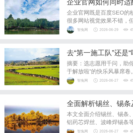
企业官网如何同时适配
企业官网既是百度SEO的
很多网站视觉效果不错，
整，导致搜索引擎和AI都
智兔网
2026-06-29
4
心任务首页负责说明品牌
解决客户需求，文章页覆
去“第一施工队”还是
分工，避免多个页面使用相同Ti
经把上海玩明白了！
摘要：选志愿用千问，助
于解放啦”的快乐风暴席卷
就迎来了一大波来自五湖
智兔网
2026-06-27
4
装扮的胡迪、巴斯光年、
头比耶。这些毕业生打卡的
全面解析锡丝、锡条
海市第一施工队看看！”“那
势
本文全面介绍锡丝、锡条、
铝药芯焊丝、波峰焊锡条
色发展。
智兔网
2026-06-27
4