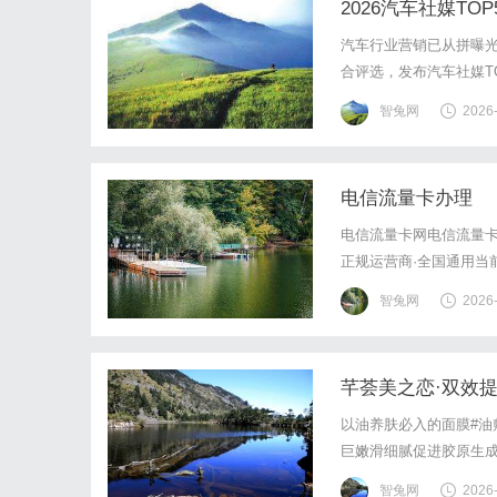
2026汽车社媒T
汽车行业营销已从拼曝
合评选，发布汽车社媒TO
同比增长9.4%，市场
智兔网
2026
数据显示，超六成传统服
电信流量卡办理
电信流量卡网电信流量卡
正规运营商·全国通用当
网络上宣传的"19元无限
智兔网
2026
漫游免费来电显示正规运
芊荟美之恋·双效
以油养肤必入的面膜#油
巨嫩滑细腻促进胶原生
智兔网
2026