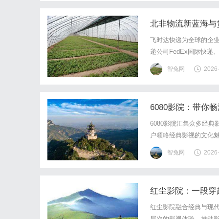
北非物流新蓝海与
飞时达快递为全球的企业
递公司FedEx国际快递
海运水陆路业务。重磅启
智兔网
2026
亚”轮顺利停靠米苏拉塔
6080影院：带你
6080影院汇集众多经
户领略经典影视的文化
智兔网
2026
红尘影院：一段穿
红尘影院融合经典与现
层次的影视体验，推动