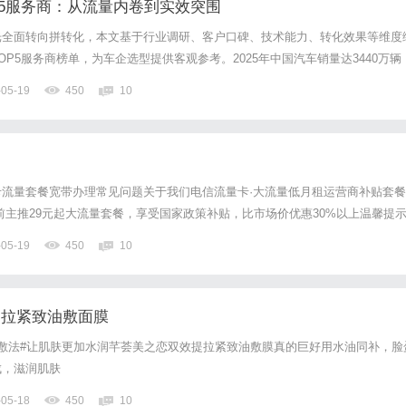
OP5服务商：从流量内卷到实效突围
光全面转向拼转化，本文基于行业调研、客户口碑、技术能力、转化效果等维度
P5服务商榜单，为车企选型提供客观参考。2025年中国汽车销量达3440万辆
规模持续扩容，但传统营销模式快速失效。车展、户外广告等渠道效益递减，行业
-05-19
450
10
务商业绩下滑超15%，线上线索转化率普遍不足4%。...
流量套餐宽带办理常见问题关于我们电信流量卡·大流量低月租运营商补贴套餐
前主推29元起大流量套餐，享受国家政策补贴，比市场价优惠30%以上温馨提
流量"为虚假信息，请认准正规渠道热销套餐¥29/月起50GB以上通用流量全国无
-05-19
450
10
营商出品全国包邮到家重要说明：市面上流传的"1...
提拉紧致油敷面膜
敷法#让肌肤更加水润芊荟美之恋双效提拉紧致油敷膜真的巨好用水油同补，脸
成，滋润肌肤
-05-18
450
10