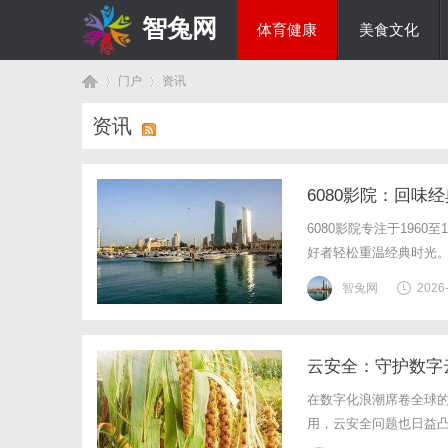
智兔网
体育健康
美食文化
门户
资讯
国际资讯
资讯
首
›
›
6080影院：回味
6080影院专注于196
好者轻松重温经典时光
智兔网
2026
云安全：守护数字
页
在数字化浪潮席卷全球
用，云安全问题也日益
理念和技术架构，正逐