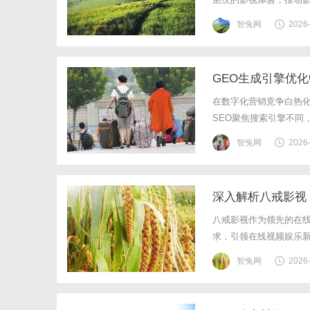
智兔网
2026
GEO生成引擎优
在数字化营销竞争白热化
SEO聚焦搜索引擎不同
众的深度连接。用户生
智兔网
2026
GEO规则的内容策略，
深入解析八戒影视
八戒影视作为领先的在
求，引领在线视频娱乐
智兔网
2026