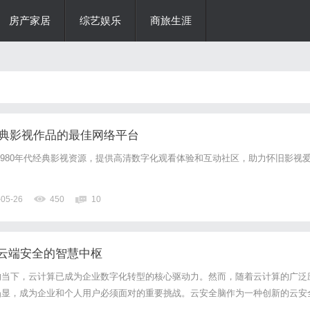
房产家居
综艺娱乐
商旅生涯
经典影视作品的最佳网络平台
0至1980年代经典影视资源，提供高清数字化观看体验和互动社区，助力怀旧影视
。
-05-26
450
10
云端安全的智慧中枢
的当下，云计算已成为企业数字化转型的核心驱动力。然而，随着云计算的广泛
凸显，成为企业和个人用户必须面对的重要挑战。云安全脑作为一种创新的云安
渐崭露头角，成为守护数字云端安全的智慧中枢。一、云安全脑的概念与架构概