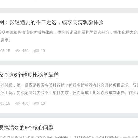
电影网：影迷追剧的不二之选，畅享高清观影体验
的影视资源和高清流畅的播放体验，成为影迷追剧看片的首选平台，提供多样内容
户需求。
-05-15
450
10
家？这6个维度比榜单靠谱
家的时候，第一反应是搜索各类排行榜？但很多榜单没有结合具体项目需求，导
实际工况，要么定制能力跟不上项目要求，反而造成工期延误和成本浪费。作为
编辑，今天就给大家拆解选玻璃钢厂家的正确决策逻辑，比单纯看榜单靠谱得多
-05-15
450
10
步：明确自身项目场景需求不同行业的玻璃钢应用场景差异极大，对应...
要搞清楚的6个核心问题
的2个常见误区很多客户在采购生物滤池时，往往会陷入两个认知误区：一是只