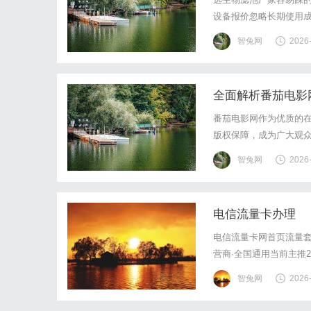
设备报价忽略长期使用成
而更高；二是只局限于
智兔网
2026
标需求时无法适配，耽误
全面解析番茄电影
番茄电影网作为优质的
版权保障，成为广大观
智兔网
2026
电信流量卡办理
电信流量卡网首页流量套
营商·全国通用当前主推
宣传的"19元无限流量"
智兔网
2026
费来电显示正规运营商出品