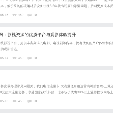
本，低价采购的碳钢材质设备往往3-5年就出现腐蚀渗漏问题，后期更换成本
选择本地小厂家，忽略厂家的业务覆盖能力和定制化水平，遇到跨区域项目或者
-05-15
450
10
项目进度。作为环保领域的刚需设备，生物滤池的使用寿命、运维成...
网：影视资源的优质平台与观影体验提升
在线影视平台，提供丰富高清的电影、电视剧等内容，拥有优良的用户体验和合
众的观影首选。
-05-14
450
10
餐宽带办理常见问题关于我们电信流量卡·大流量低月租运营商补贴套餐·正规
29元起大流量套餐，享受国家政策补贴，比市场价优惠30%以上温馨提示网络
为虚假信息，请认准正规渠道热销套餐¥29/月起50GB以上通用流量全国无漫游免
-05-13
450
10
全国包邮到家重要说明：市面上流传的"19元无...