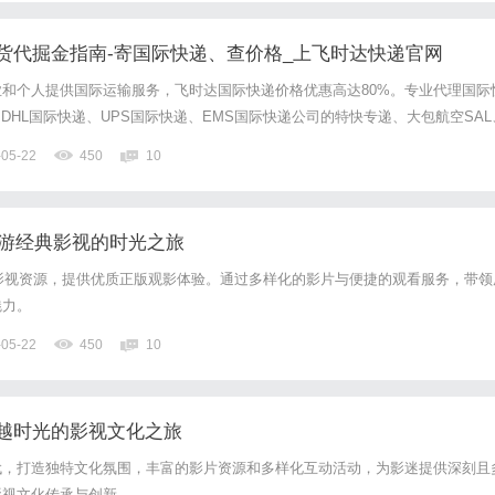
货代掘金指南-寄国际快递、查价格_上飞时达快递官网
和个人提供国际运输服务，飞时达国际快递价格优惠高达80%。专业代理国际
、DHL国际快递、UPS国际快递、EMS国际快递公司的特快专递、大包航空SAL
航：打破中转桎梏，重塑中非物流版图2026年5月14日，随着首航船“中远利比
-05-22
450
10
自由区港，中远海运北非快线中国至利比亚直航...
畅游经典影视的时光之旅
典影视资源，提供优质正版观影体验。通过多样化的影片与便捷的观看服务，带领
魅力。
-05-22
450
10
越时光的影视文化之旅
代，打造独特文化氛围，丰富的影片资源和多样化互动活动，为影迷提供深刻且
影视文化传承与创新。