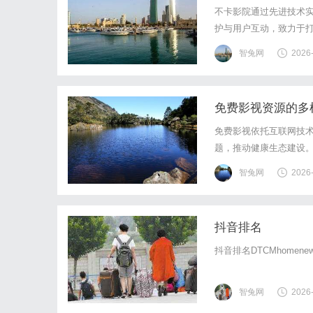
不卡影院通过先进技术
护与用户互动，致力于
智兔网
2026
免费影视资源的多
免费影视依托互联网技
题，推动健康生态建设
智兔网
2026
抖音排名
抖音排名DTCMhomenewscon
智兔网
2026