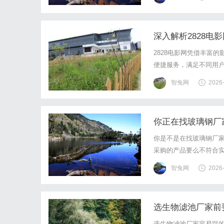
深入解析2828
2828电影网凭借丰富
便捷服务，满足不同用
智兔网
2026
你正在找玻璃钢厂
你是不是在找玻璃钢厂
采购的产品要么不符合
耕环保材料领域的行业
智兔网
2026
玻璃钢厂家选型决策第一
选生物滤池厂家前
选生物滤池厂家容易踩