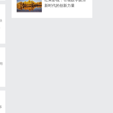
新时代的创新力量
快
、
用
多