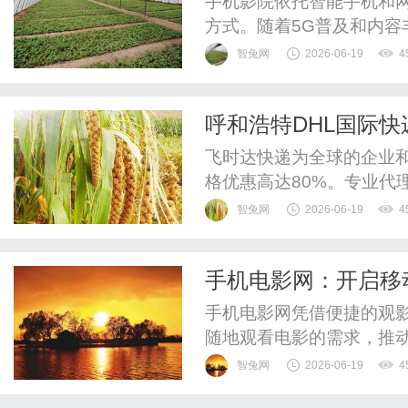
手机影院依托智能手机和
方式。随着5G普及和内
验，推动娱乐新趋势。
智兔网
2026-06-19
4
呼和浩特DHL国际快递
飞时达快递为全球的企业
格优惠高达80%。专业代理
递、UPS国际快递、EM
智兔网
2026-06-19
4
运水陆路业务。呼和浩特D
在全球化的浪潮下，国际
手机电影网：开启移
货运-DHL航空快递正是满足
手机电影网凭借便捷的观
随地观看电影的需求，推
智兔网
2026-06-19
4