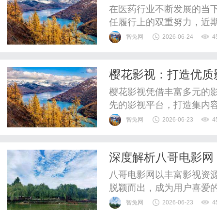
在医药行业不断发展的当
任履行上的双重努力，近
企业成长历程中的亮眼注
智兔网
2026-06-24
4
然。“丹神”品牌凭借深厚
行业标志性品牌。这一成果
樱花影视：打造优质
控、市场推广以及消费者服
樱花影视凭借丰富多元的
先的影视平台，打造集内
智兔网
2026-06-23
4
深度解析八哥电影网
发展
八哥电影网以丰富影视资
脱颖而出，成为用户喜爱
智兔网
2026-06-23
4