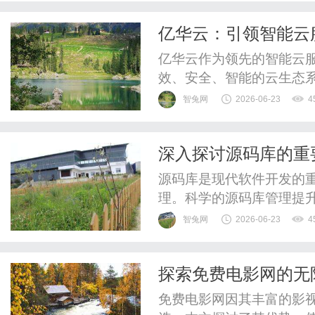
亿华云：引领智能云
亿华云作为领先的智能云
效、安全、智能的云生态
智兔网
2026-06-23
4
深入探讨源码库的重
源码库是现代软件开发的
理。科学的源码库管理提
智兔网
2026-06-23
4
探索免费电影网的无
天地
免费电影网因其丰富的影