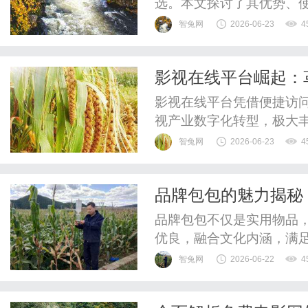
选。本文探讨了其优势、
验。
智兔网
2026-06-23
4
影视在线平台崛起：
影视在线平台凭借便捷访
视产业数字化转型，极大
智兔网
2026-06-23
4
品牌包包的魅力揭秘
品牌包包不仅是实用物品
优良，融合文化内涵，满
智兔网
2026-06-22
4