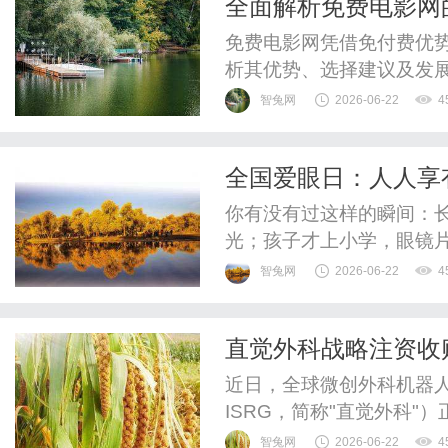
全面解析免费电影网
视资源
免费电影网凭借免付费优
析其优势、选择建议及发
智兔网
2026-06-22
4
全国爱眼日：人人享
你有没有过这样的瞬间：
光；孩子才上小学，眼镜
字体调到最大还是模糊；体
智兔网
2026-06-22
4
睛，是我们看世界的窗口，
年6月6日定为“全国爱眼日
直觉外科战略注资收
是第31个全国爱眼日，主题为
慧外科生态平台
近日，全球微创外科机器人龙头企业I
ISRG，简称"直觉外科
注资收购。本次交易投入资
智兔网
2026-06-22
4