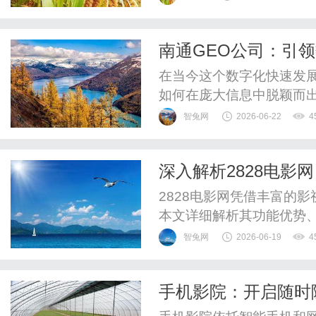
仁合医疗正式成为直觉外
外科领域的战略合作迈入全新
南通GEO公司：引
展...
家
在当今这个数字化快速发
如何在庞大信息中脱颖而
必须面对的挑战。而南通G
智兔网
2026-06-22
4
技术，正在为众多企业提
GEO的SEO服务、技术
深入解析2828电
的背景与愿景南通GEO公司
2828电影网凭借丰富的
本文详细解析其功能优势
界。
智兔网
2026-06-19
4
手机影院：开启随时