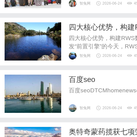
递、UPS国际快递、EM
智兔网
2026-06-24
4
运水陆路业务。物流行业
业和个人而言都至关重要
四大核心优势，构建
淄博博山区及周边地区提供优
四大核心优势，构建RW
发“前置引擎”的今天，R
能否应对复杂临床场景、
智兔网
2026-06-24
4
规，直接决定了RWS成
企业提供可落地、可复制的
百度seo
效、便捷、安全”的核心目标
百度seoDTCMhomenews
智兔网
2026-06-24
4
奥特奇蒙药揽获七项